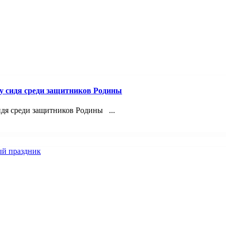
лу сидя среди защитников Родины
идя среди защитников Родины ...