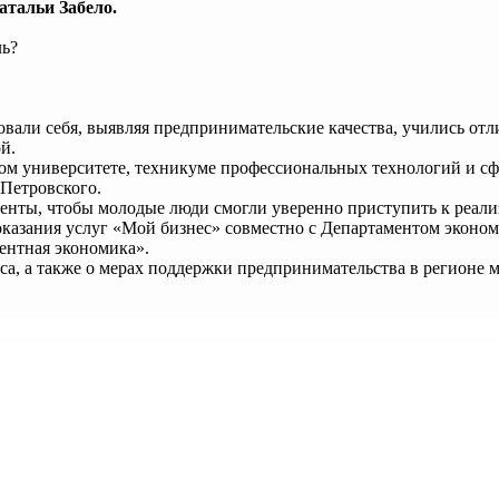
атальи Забело.
ль?
али себя, выявляя предпринимательские качества, учились отл
й.
ом университете, техникуме профессиональных технологий и сф
 Петровского.
менты, чтобы молодые люди смогли уверенно приступить к реали
азания услуг «Мой бизнес» совместно с Департаментом экономи
ентная экономика».
еса, а также о мерах поддержки предпринимательства в регионе