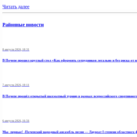
Читать далее
Районные новости
8 августа 2026, 10:31
В Почепе прошел круглый стол «Как оформить сотрудников легально и без риска от 
7 августа 2026, 10:11
В Почепе прошёл открытый шахматный турнир в рамках всероссийского спортивног
6 августа 2026, 16:56
Мы- первые! -Почепский народный ансамбль песни — Лауреат I степени областного 