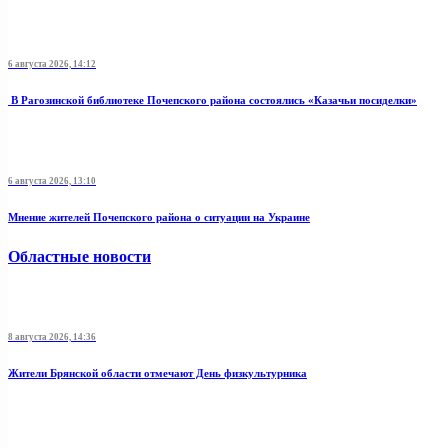
6 августа 2026, 14:12
В Рагозинской библиотеке Почепского района состоялись «Казачьи посиделки»
6 августа 2026, 13:10
Мнение жителей Почепского района о ситуации на Украине
Областные новости
8 августа 2026, 14:36
Жители Брянской области отмечают День физкультурника