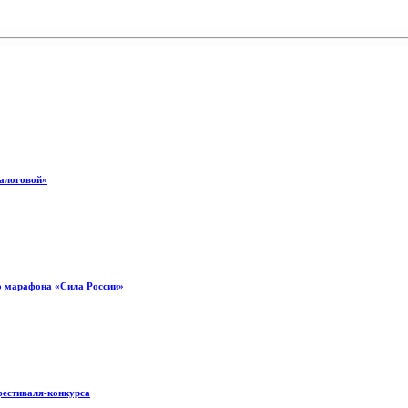
налоговой»
о марафона «Сила России»
фестиваля-конкурса