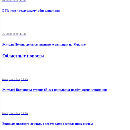
31 июля 2026, 13:33
В Почепе «воздушкам» обновляют вид
29 июля 2026, 17:36
Жители Почепа делятся мнением о ситуации на Украине
Областные новости
6 августа 2026, 10:45
Жителей Брянщины старше 65 лет призывают пройти диспансеризацию
6 августа 2026, 10:06
Брянцам предлагают стать оперaторами бeспилотных систeм