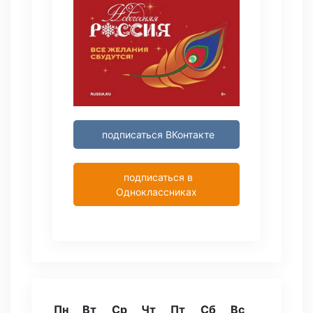
подписаться ВКонтакте
подписаться в
Одноклассниках
Пн
Вт
Ср
Чт
Пт
Сб
Вс