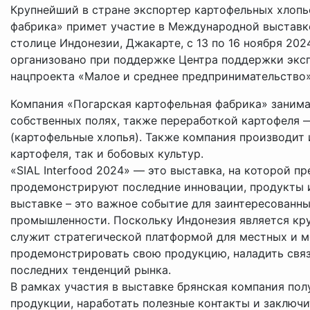
Крупнейший в стране экспортер картофельных хлопь
фабрика» примет участие в Международной выстав
столице Индонезии, Джакарте, с 13 по 16 ноября 202
организовано при поддержке Центра поддержки эксп
нацпроекта «Малое и среднее предпринимательство»
Компания «Погарская картофельная фабрика» занима
собственных полях, также переработкой картофеля 
(картофельные хлопья). Также компания производит
картофеля, так и бобовых культур.
«SIAL Interfood 2024» — это выставка, на которой 
продемонстрируют последние инновации, продукты и 
выставке – это важное событие для заинтересованны
промышленности. Поскольку Индонезия является кр
служит стратегической платформой для местных и 
продемонстрировать свою продукцию, наладить связ
последних тенденций рынка.
В рамках участия в выставке брянская компания по
продукции, наработать полезные контакты и заключ