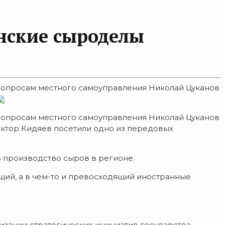
нские сыроделы
 вопросам местного самоуправления Николай Цуканов
 вопросам местного самоуправления Николай Цуканов
ктор Кидяев посетили одно из передовых
в производство сыров в регионе.
щий, а в чем-то и превосходящий иностранные
лизации стратегических инициатив государства