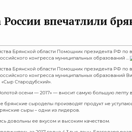
 России впечатлили бря
яйства Брянской области Помощник президента РФ по
оссийского конгресса муниципальных образований ...
яйства Брянской области Помощник президента РФ по
оссийского конгресса муниципальных образований Ви
 «Сыр Стародубский».
Золотой осени — 2017» — вносит самую большую лепту 
де брянские сыроделы производят продукт не уступаю
рянские сыры – одни из лидеров.
сь довольны ее вкусом и высоким качеством.
еличилось за 2017 годна 4,3 тыс. тонн. Благодаря реа