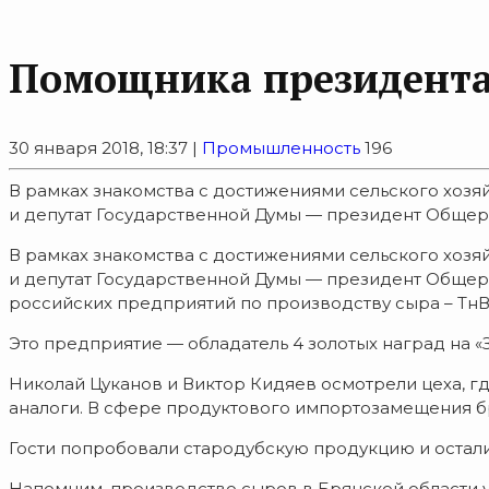
Помощника президента
30 января 2018, 18:37 |
Промышленность
196
В рамках знакомства с достижениями сельского хоз
и депутат Государственной Думы — президент Общер
В рамках знакомства с достижениями сельского хоз
и депутат Государственной Думы — президент Общер
российских предприятий по производству сыра – ТнВ
Это предприятие — обладатель 4 золотых наград на «
Николай Цуканов и Виктор Кидяев осмотрели цеха, г
аналоги. В сфере продуктового импортозамещения б
Гости попробовали стародубскую продукцию и остали
Напомним, производство сыров в Брянской области ув