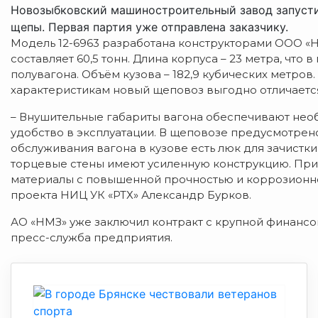
Новозыбковский машиностроительный завод запустил
щепы. Первая партия уже отправлена заказчику.
Модель 12-6963 разработана конструкторами ООО «Н
составляет 60,5 тонн. Длина корпуса – 23 метра, что
полувагона. Объём кузова – 182,9 кубических метров
характеристикам новый щеповоз выгодно отличается
– Внушительные габариты вагона обеспечивают необ
удобство в эксплуатации. В щеповозе предусмотрен
обслуживания вагона в кузове есть люк для зачистки 
торцевые стены имеют усиленную конструкцию. При
материалы с повышенной прочностью и коррозионной
проекта НИЦ УК «РТХ» Александр Бурков.
АО «НМЗ» уже заключил контракт с крупной финансо
пресс-служба предприятия.