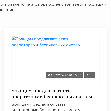
тправлено на экспорт более 5 тонн зерна, большим
пшеница.
6 АВГУСТА 2026, 10:06
45
Брянцам предлагают стать
оперaторами бeспилотных систeм
Брянцам предлагают стать
оперaторами бeспилотных систeм