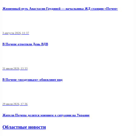
Жизненный путь Анастасии Грудиной — начальника ЖД станции «Почеп»
3 августа 2026, 11:37
В Почепе отметили День ВДВ
31 июля 2026, 13:33
В Почепе «воздушкам» обновляют вид
29 июля 2026, 17:36
Жители Почепа делятся мнением о ситуации на Украине
Областные новости