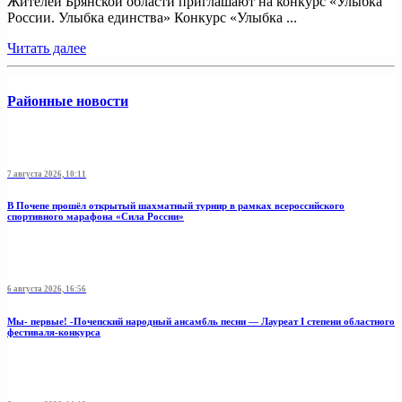
Жителей Брянской области приглашают на конкурс «Улыбка
России. Улыбка единства» Конкурс «Улыбка ...
Читать далее
Районные новости
7 августа 2026, 10:11
В Почепе прошёл открытый шахматный турнир в рамках всероссийского
спортивного марафона «Сила России»
6 августа 2026, 16:56
Мы- первые! -Почепский народный ансамбль песни — Лауреат I степени областного
фестиваля-конкурса