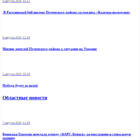
6 августа 2026, 14:12
В Рагозинской библиотеке Почепского района состоялись «Казачьи посиделки»
6 августа 2026, 13:10
Мнение жителей Почепского района о ситуации на Украине
5 августа 2026, 18:30
Победа будет за нами!
Областные новости
7 августа 2026, 13:49
Брянская Епархия передала отряду «БАРС-Брянск» радиостанции и стиральную
машину