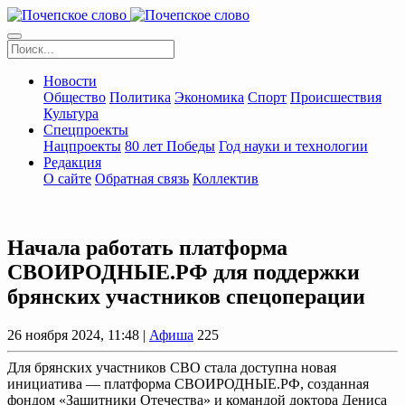
Новости
Общество
Политика
Экономика
Спорт
Происшествия
Культура
Спецпроекты
Нацпроекты
80 лет Победы
Год науки и технологии
Редакция
О сайте
Обратная связь
Коллектив
Начала работать платформа
СВОИРОДНЫЕ.РФ для поддержки
брянских участников спецоперации
26 ноября 2024, 11:48 |
Афиша
225
Для брянских участников СВО стала доступна новая
инициатива — платформа СВОИРОДНЫЕ.РФ, созданная
фондом «Защитники Отечества» и командой доктора Дениса