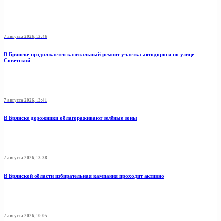
7 августа 2026, 13:46
В Брянске продолжается капитальный ремонт участка автодороги по улице
Советской
7 августа 2026, 13:41
В Брянске дорожники облагораживают зелёные зоны
7 августа 2026, 13:38
В Брянской области избирательная кампания проходит активно
7 августа 2026, 10:05