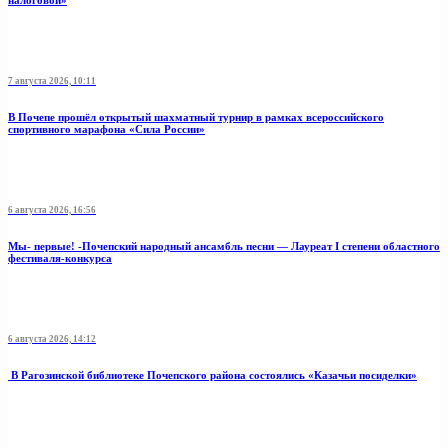
налоговой»
7 августа 2026, 10:11
В Почепе прошёл открытый шахматный турнир в рамках всероссийского
спортивного марафона «Сила России»
6 августа 2026, 16:56
Мы- первые! -Почепский народный ансамбль песни — Лауреат I степени областного
фестиваля-конкурса
6 августа 2026, 14:12
В Рагозинской библиотеке Почепского района состоялись «Казачьи посиделки»