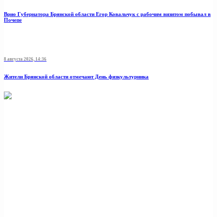
Врио Губернатора Брянской области Егор Ковальчук с рабочим визитом побывал в
Почепе
8 августа 2026, 14:36
Жители Брянской области отмечают День физкультурника