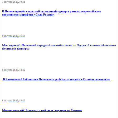
7 августа 2026, 10:11
В Почепе прошёл открытый шахматный турнир в рамках всероссийского
спортивного марафона «Сила России»
6 августа 2026, 16:56
Мы- первые! -Почепский народный ансамбль песни — Лауреат I степени областного
фестиваля-конкурса
6 августа 2026, 14:12
В Рагозинской библиотеке Почепского района состоялись «Казачьи посиделки»
6 августа 2026, 13:10
Мнение жителей Почепского района о ситуации на Украине