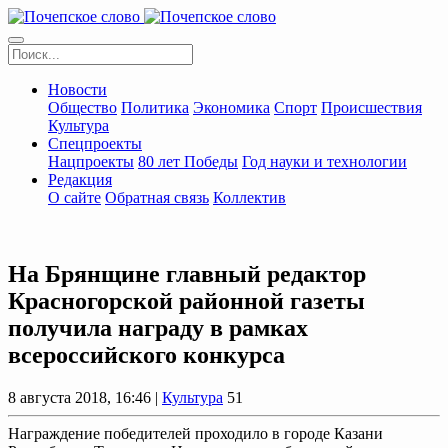
Новости
Общество
Политика
Экономика
Спорт
Происшествия
Культура
Спецпроекты
Нацпроекты
80 лет Победы
Год науки и технологии
Редакция
О сайте
Обратная связь
Коллектив
На Брянщине главный редактор
Красногорской районной газеты
получила награду в рамках
всероссийского конкурса
8 августа 2018, 16:46 |
Культура
51
Награждение победителей проходило в городе Казани