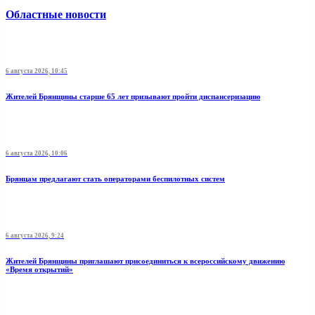
Областные новости
6 августа 2026, 10:45
Жителей Брянщины старше 65 лет призывают пройти диспансеризацию
6 августа 2026, 10:06
Брянцам предлагают стать оперaторами бeспилотных систeм
6 августа 2026, 9:24
Жителей Брянщины приглашают присоединиться к всероссийскому движению
«Время открытий»