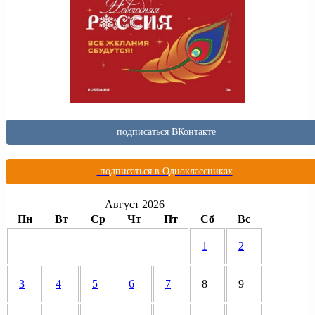
подписаться ВКонтакте
подписаться в Одноклассниках
Август 2026
Пн
Вт
Ср
Чт
Пт
Сб
Вс
1
2
3
4
5
6
7
8
9