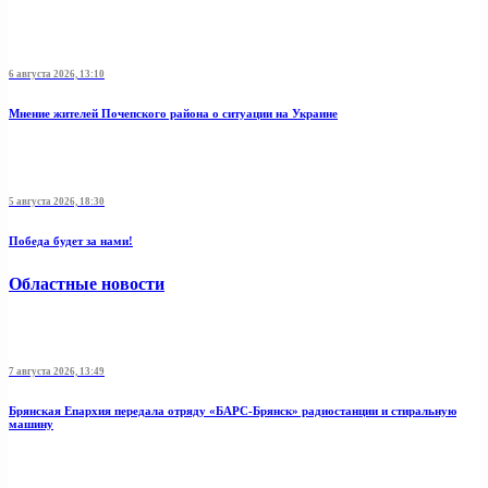
6 августа 2026, 13:10
Мнение жителей Почепского района о ситуации на Украине
5 августа 2026, 18:30
Победа будет за нами!
Областные новости
7 августа 2026, 13:49
Брянская Епархия передала отряду «БАРС-Брянск» радиостанции и стиральную
машину