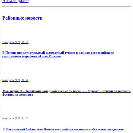
Читать далее
Районные новости
7 августа 2026, 10:11
В Почепе прошёл открытый шахматный турнир в рамках всероссийского
спортивного марафона «Сила России»
6 августа 2026, 16:56
Мы- первые! -Почепский народный ансамбль песни — Лауреат I степени областного
фестиваля-конкурса
6 августа 2026, 14:12
В Рагозинской библиотеке Почепского района состоялись «Казачьи посиделки»