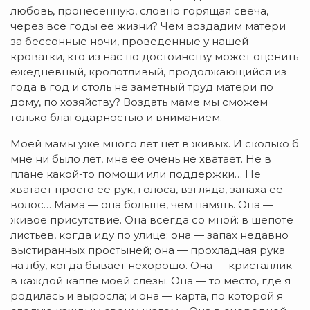
любовь, пронесенную, словно горящая свеча,
через все годы ее жизни? Чем воздадим матери
за бессонные ночи, проведенные у нашей
кроватки, кто из нас по достоинству может оценить
ежедневный, кропотливый, продолжающийся из
года в год и столь не заметный труд матери по
дому, по хозяйству? Воздать маме мы сможем
только благодарностью и вниманием.
Моей мамы уже много лет нет в живых. И сколько б
мне ни было лет, мне ее очень не хватает. Не в
плане какой-то помощи или поддержки… Не
хватает просто ее рук, голоса, взгляда, запаха ее
волос… Мама — она больше, чем память. Она —
живое присутствие. Она всегда со мной: в шепоте
листьев, когда иду по улице; она — запах недавно
выстиранных простыней; она — прохладная рука
на лбу, когда бывает нехорошо. Она — кристаллик
в каждой капле моей слезы. Она — то место, где я
родилась и выросла; и она — карта, по которой я