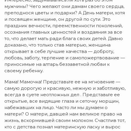
мужчины? Чего желают они дамам своего сердца,
преподнося цветы и подарки? А День матери, хотя
и посвящен женщине, он другой по сути. Это
праздник вечности, преемственности поколений,
осознания главных ценностей и воздаяния за все
то, что делает мать ради блага своих детей. Давно
доказано, что только став матерью, женщина
открывает в себе лучшие качества — доброту,
любовь, заботу, терпение и самопожертвование —
приносимые на алтарь беззаветной любви к
своему ребенку.
Мама! Мамочка! Представьте ее на мгновение —
самую дорогую и красивую, нежную и заботливую,
всегда в суете неотложных дел . Представьте ее
открытые, все видящие глаза и сеточку морщин,
набежавших на лицо. Часто ли мы думаем о
матери? О матери, давшей нам великое право на
жизнь, вскормившей своим молоком. Счастлив тот,
кто с детства познал материнскую ласку и вырос