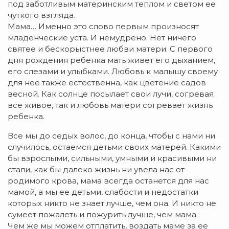
под заботливым материнским теплом и светом ее
чуткого взгляда.
Мама… Именно это слово первым произносят
младенческие уста. И немудрено. Нет ничего
святее и бескорыстнее любви матери. С первого
дня рождения ребенка мать живет его дыханием,
его слезами и улыбками. Любовь к малышу своему
для нее также естественна, как цветение садов
весной. Как солнце посылает свои лучи, согревая
все живое, так и любовь матери согревает жизнь
ребенка.
Все мы до седых волос, до конца, чтобы с нами ни
случилось, остаемся детьми своих матерей. Какими
бы взрослыми, сильными, умными и красивыми ни
стали, как бы далеко жизнь ни увела нас от
родимого крова, мама всегда останется для нас
мамой, а мы ее детьми, слабости и недостатки
которых никто не знает лучше, чем она. И никто не
сумеет пожалеть и пожурить лучше, чем мама.
Чем же мы можем отплатить, воздать маме за ее