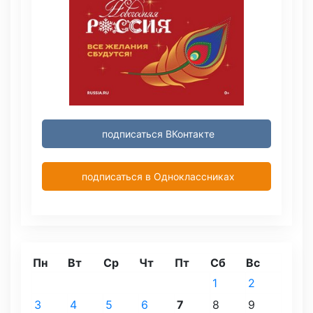
подписаться ВКонтакте
подписаться в Одноклассниках
Пн
Вт
Ср
Чт
Пт
Сб
Вс
1
2
3
4
5
6
7
8
9