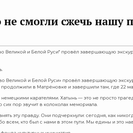
 не смогли сжечь нашу 
во Великой и Белой Руси" провёл завершающую экску
ь.
тво Великой и Белой Руси» провёл завершающую экск
 продолжили в Матрёновке и завершили там, где 22 мар
 немецкими карателями. Хатынь — это не просто траге
 сих пор звучит в колоколах мемориала.
анять эту правду. Они подчеркнули: сегодня, как нико
 всем, кто был с нами в этом пути. Мы едины и это на
фонда культурных инициатив.