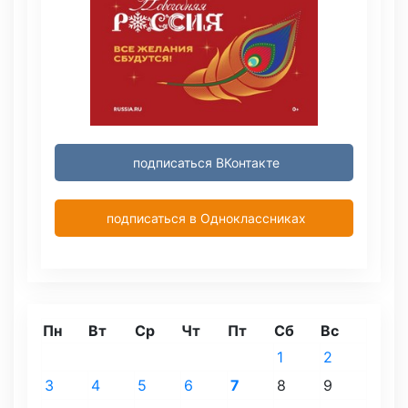
подписаться ВКонтакте
подписаться в Одноклассниках
Пн
Вт
Ср
Чт
Пт
Сб
Вс
1
2
3
4
5
6
7
8
9