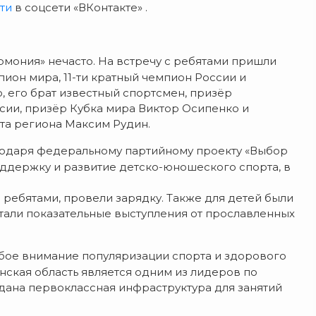
ти
в соцсети «ВКонтакте» .
рмония» нечасто. На встречу с ребятами пришли
ион мира, 11-ти кратный чемпион России и
, его брат известный спортсмен, призёр
сии, призёр Кубка мира Виктор Осипенко и
та региона Максим Рудин.
одаря федеральному партийному проекту «Выбор
держку и развитие детско-юношеского спорта, в
ребятами, провели зарядку. Также для детей были
тали показательные выступления от прославленных
обое внимание популяризации спорта и здорового
ская область является одним из лидеров по
здана первоклассная инфраструктура для занятий