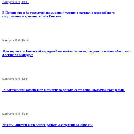
7 августа 2026, 10:11
В Почепе прошёл открытый шахматный турнир в рамках всероссийского
спортивного марафона «Сила России»
6 августа 2026, 16:56
Мы- первые! -Почепский народный ансамбль песни — Лауреат I степени областного
фестиваля-конкурса
6 августа 2026, 14:12
В Рагозинской библиотеке Почепского района состоялись «Казачьи посиделки»
6 августа 2026, 13:10
Мнение жителей Почепского района о ситуации на Украине