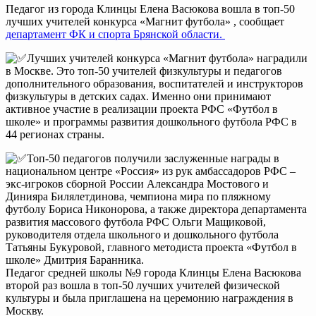
Педагог из города Клинцы Елена Васюкова вошла в топ-50
лучших учителей конкурса «Магнит футбола» , сообщает
департамент ФК и спорта Брянской области.
Лучших учителей конкурса «Магнит футбола» наградили
в Москве. Это топ-50 учителей физкультуры и педагогов
дополнительного образования, воспитателей и инструкторов
физкультуры в детских садах. Именно они принимают
активное участие в реализации проекта РФС «Футбол в
школе» и программы развития дошкольного футбола РФС в
44 регионах страны.
Топ-50 педагогов получили заслуженные награды в
национальном центре «Россия» из рук амбассадоров РФС –
экс-игроков сборной России Александра Мостового и
Динияра Билялетдинова, чемпиона мира по пляжному
футболу Бориса Никонорова, а также директора департамента
развития массового футбола РФС Ольги Мащиковой,
руководителя отдела школьного и дошкольного футбола
Татьяны Букуровой, главного методиста проекта «Футбол в
школе» Дмитрия Баранника.
Педагог средней школы №9 города Клинцы Елена Васюкова
второй раз вошла в топ-50 лучших учителей физической
культуры и была приглашена на церемонию награждения в
Москву.