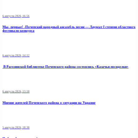
6 августа 2026, 16:56
Мы- первые! -Почепский народный ансамбль песни — Лауреат I степени областного
фестиваля-конкурса
6 августа 2026, 14:12
В Рагозинской библиотеке Почепского района состоялись «Казачьи посиделки»
6 августа 2026, 13:10
Мнение жителей Почепского района о ситуации на Украине
5 августа 2026, 18:30