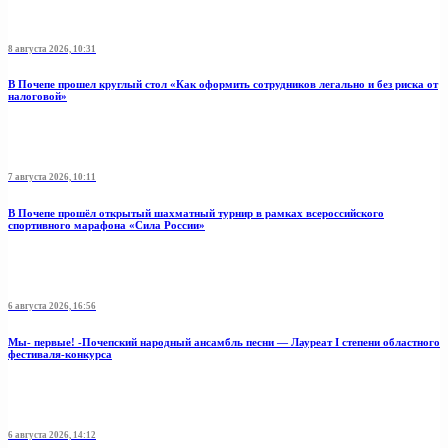
8 августа 2026, 10:31
В Почепе прошел круглый стол «Как оформить сотрудников легально и без риска от
налоговой»
7 августа 2026, 10:11
В Почепе прошёл открытый шахматный турнир в рамках всероссийского
спортивного марафона «Сила России»
6 августа 2026, 16:56
Мы- первые! -Почепский народный ансамбль песни — Лауреат I степени областного
фестиваля-конкурса
6 августа 2026, 14:12