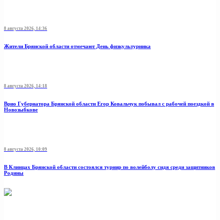
8 августа 2026, 14:36
Жители Брянской области отмечают День физкультурника
8 августа 2026, 14:18
Врио Губернатора Брянской области Егор Ковальчук побывал с рабочей поездкой в
Новозыбкове
8 августа 2026, 10:09
В Клинцах Брянской области состоялся турнир по волейболу сидя среди защитников
Родины