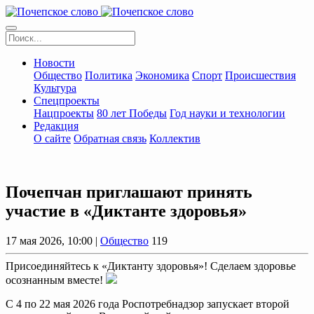
Новости
Общество
Политика
Экономика
Спорт
Происшествия
Культура
Спецпроекты
Нацпроекты
80 лет Победы
Год науки и технологии
Редакция
О сайте
Обратная связь
Коллектив
Почепчан приглашают принять
участие в «Диктанте здоровья»
17 мая 2026, 10:00 |
Общество
119
Присоединяйтесь к «Диктанту здоровья»! Сделаем здоровье
осознанным вместе!
С 4 по 22 мая 2026 года Роспотребнадзор запускает второй