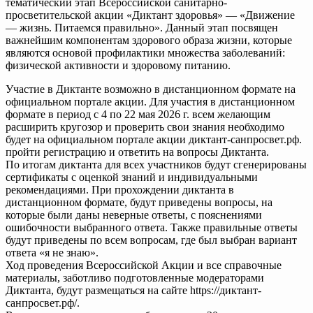
тематический этап Всероссийской санитарно-
просветительской акции «Диктант здоровья» — «Движение
— жизнь. Питаемся правильно». Данный этап посвящен
важнейшим компонентам здорового образа жизни, которые
являются основой профилактики множества заболеваний:
физической активности и здоровому питанию.
Участие в Диктанте возможно в дистанционном формате на
официальном портале акции. Для участия в дистанционном
формате в период с 4 по 22 мая 2026 г. всем желающим
расширить кругозор и проверить свои знания необходимо
будет на официальном портале акции диктант-санпросвет.рф.
пройти регистрацию и ответить на вопросы Диктанта.
По итогам диктанта для всех участников будут сгенерированы
сертификаты с оценкой знаний и индивидуальными
рекомендациями. При прохождении диктанта в
дистанционном формате, будут приведены вопросы, на
которые были даны неверные ответы, с пояснениями
ошибочности выбранного ответа. Также правильные ответы
будут приведены по всем вопросам, где был выбран вариант
ответа «я не знаю».
Ход проведения Всероссийской Акции и все справочные
материалы, заботливо подготовленные модераторами
Диктанта, будут размещаться на сайте https://диктант-
санпросвет.рф/.