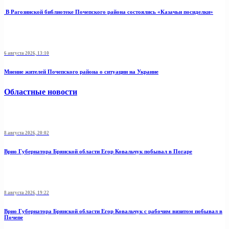
В Рагозинской библиотеке Почепского района состоялись «Казачьи посиделки»
6 августа 2026, 13:10
Мнение жителей Почепского района о ситуации на Украине
Областные новости
8 августа 2026, 20:02
Врио Губернатора Брянской области Егор Ковальчук побывал в Погаре
8 августа 2026, 19:22
Врио Губернатора Брянской области Егор Ковальчук с рабочим визитом побывал в
Почепе