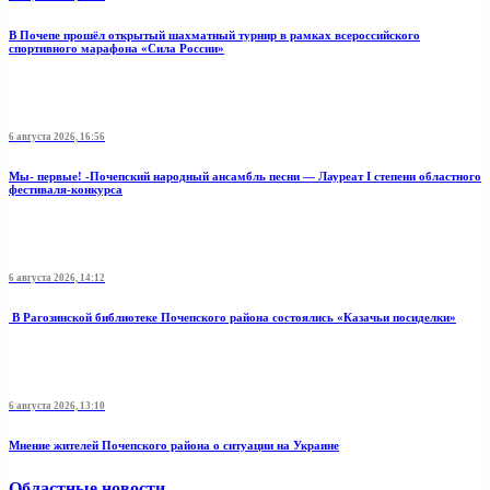
В Почепе прошёл открытый шахматный турнир в рамках всероссийского
спортивного марафона «Сила России»
6 августа 2026, 16:56
Мы- первые! -Почепский народный ансамбль песни — Лауреат I степени областного
фестиваля-конкурса
6 августа 2026, 14:12
В Рагозинской библиотеке Почепского района состоялись «Казачьи посиделки»
6 августа 2026, 13:10
Мнение жителей Почепского района о ситуации на Украине
Областные новости