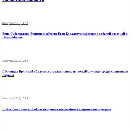
8 августа 2026, 14:18
Врио Губернатора Брянской области Егор Ковальчук побывал с рабочей поездкой в
Новозыбкове
8 августа 2026, 10:09
В Клинцах Брянской области состоялся турнир по волейболу сидя среди защитников
Родины
8 августа 2026, 10:03
В Жуковке Брянской области прошел масштабный спортивный праздник