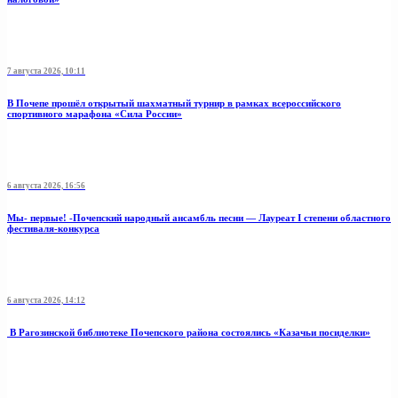
7 августа 2026, 10:11
В Почепе прошёл открытый шахматный турнир в рамках всероссийского
спортивного марафона «Сила России»
6 августа 2026, 16:56
Мы- первые! -Почепский народный ансамбль песни — Лауреат I степени областного
фестиваля-конкурса
6 августа 2026, 14:12
В Рагозинской библиотеке Почепского района состоялись «Казачьи посиделки»