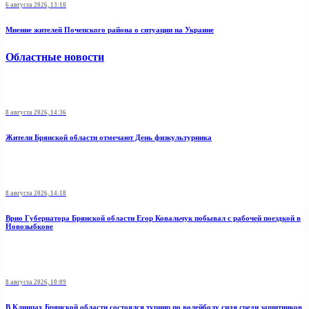
6 августа 2026, 13:10
Мнение жителей Почепского района о ситуации на Украине
Областные новости
8 августа 2026, 14:36
Жители Брянской области отмечают День физкультурника
8 августа 2026, 14:18
Врио Губернатора Брянской области Егор Ковальчук побывал с рабочей поездкой в
Новозыбкове
8 августа 2026, 10:09
В Клинцах Брянской области состоялся турнир по волейболу сидя среди защитников