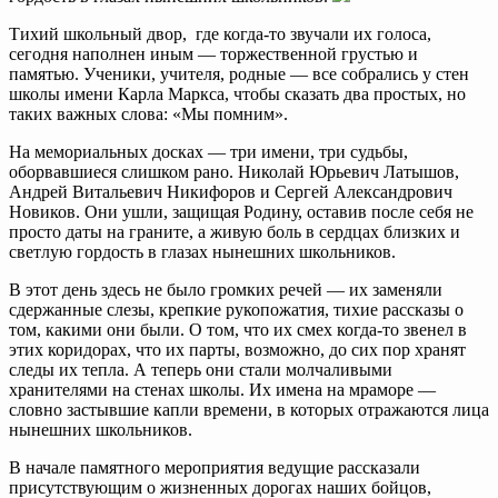
Тихий школьный двор, где когда-то звучали их голоса,
сегодня наполнен иным — торжественной грустью и
памятью. Ученики, учителя, родные — все собрались у стен
школы имени Карла Маркса, чтобы сказать два простых, но
таких важных слова: «Мы помним».
На мемориальных досках — три имени, три судьбы,
оборвавшиеся слишком рано. Николай Юрьевич Латышов,
Андрей Витальевич Никифоров и Сергей Александрович
Новиков. Они ушли, защищая Родину, оставив после себя не
просто даты на граните, а живую боль в сердцах близких и
светлую гордость в глазах нынешних школьников.
В этот день здесь не было громких речей — их заменяли
сдержанные слезы, крепкие рукопожатия, тихие рассказы о
том, какими они были. О том, что их смех когда-то звенел в
этих коридорах, что их парты, возможно, до сих пор хранят
следы их тепла. А теперь они стали молчаливыми
хранителями на стенах школы. Их имена на мраморе —
словно застывшие капли времени, в которых отражаются лица
нынешних школьников.
В начале памятного мероприятия ведущие рассказали
присутствующим о жизненных дорогах наших бойцов,