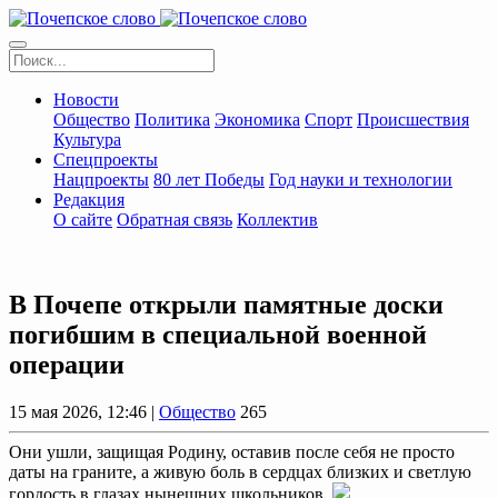
Новости
Общество
Политика
Экономика
Спорт
Происшествия
Культура
Спецпроекты
Нацпроекты
80 лет Победы
Год науки и технологии
Редакция
О сайте
Обратная связь
Коллектив
В Почепе открыли памятные доски
погибшим в специальной военной
операции
15 мая 2026, 12:46 |
Общество
265
Они ушли, защищая Родину, оставив после себя не просто
даты на граните, а живую боль в сердцах близких и светлую
гордость в глазах нынешних школьников.