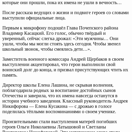
которые они прошли, пока их имена не ушли в вечность…
После рассказа ведущих о жизни и подвиге героев со словами
выступили официальные лица.
Первым к микрофону подошёл Глава Почепского района
Владимир Касацкий. Его голос, обычно твёрдый и
уверенный, сейчас слегка дрожал: «Эти мужчины… Они
ушли, чтобы мы могли стоять здесь сегодня. Чтобы звенел
школьный звонок, чтобы смеялись дети…».
Заместитель военного комиссара Андрей Щербаков в своем
выступлении акцентировал, что герои выполнили свой
воинский долг до конца, и призвал присутствующих чтить их
память.
Директор школы Елена Лашина, не скрывая волнения,
поблагодарила родных за воспитание достойных сынов
Отечества и заверила, что их имена навсегда останутся в
истории учебного заведения. Классный руководитель Андрея
Никифорова — Елена Кусакина — с дрожью в голосе
поделилась тёплыми воспоминаниями о своем ученике.
Пронзительными стали выступления матерей погибших
героев Ольги Николаевны Латышовой и Светланы