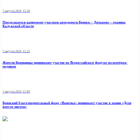
7 августа 2026, 15:30
Продолжается капремонт участков автодороги Брянск – Дятьково – граница
Калужской области
7 августа 2026, 15:25
Жители Брянщины принимают участие во Всероссийском форуме волонтёров-
медиков
7 августа 2026, 15:09
Брянский благотворительный фонд «Ванечка» принимает участие в акции «Дети
вместо цветов»