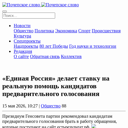
Новости
Общество
Политика
Экономика
Спорт
Происшествия
Культура
Спецпроекты
Нацпроекты
80 лет Победы
Год науки и технологии
Редакция
О сайте
Обратная связь
Коллектив
«Единая Россия» делает ставку на
реальную помощь кандидатов
предварительного голосования
15 мая 2026, 10:27 |
Общество
88
Президиум Генсовета партии рекомендовал кандидатам
предварительного голосования брать в работу обращения,
которые поступают на сайт естьрезультат.рф.