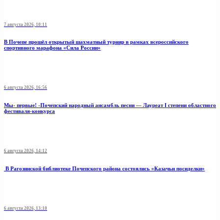
7 августа 2026, 10:11
В Почепе прошёл открытый шахматный турнир в рамках всероссийского
спортивного марафона «Сила России»
6 августа 2026, 16:56
Мы- первые! -Почепский народный ансамбль песни — Лауреат I степени областного
фестиваля-конкурса
6 августа 2026, 14:12
В Рагозинской библиотеке Почепского района состоялись «Казачьи посиделки»
6 августа 2026, 13:10