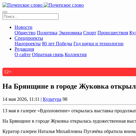
Новости
Общество
Политика
Экономика
Спорт
Происшествия
Ку
Спецпроекты
Нацпроекты
80 лет Победы
Год науки и технологии
Редакция
О сайте
Обратная связь
Коллектив
12+
На Брянщине в городе Жуковка открыл
14 мая 2026, 11:11 |
Культура
98
13 мая в галерее «Вдохновение» открылась выставка продолж
На Брянщине в городе Жуковка открылась художественная выст
Куратор галереи Наталья Михайловна Пугачёва обратила вниман