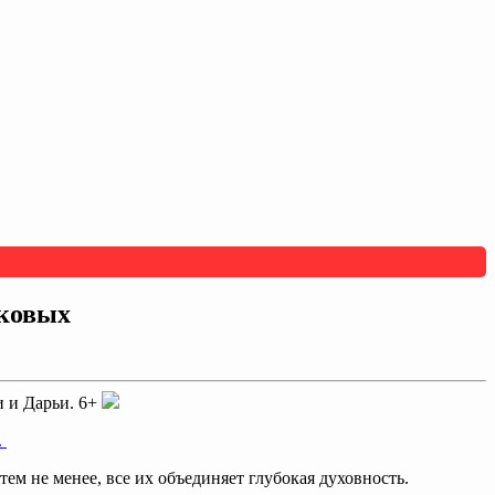
лковых
и и Дарьи. 6+
.
ем не менее, все их объединяет глубокая духовность.