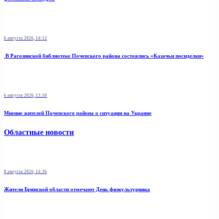
6 августа 2026, 14:12
В Рагозинской библиотеке Почепского района состоялись «Казачьи посиделки»
6 августа 2026, 13:10
Мнение жителей Почепского района о ситуации на Украине
Областные новости
8 августа 2026, 14:36
Жители Брянской области отмечают День физкультурника