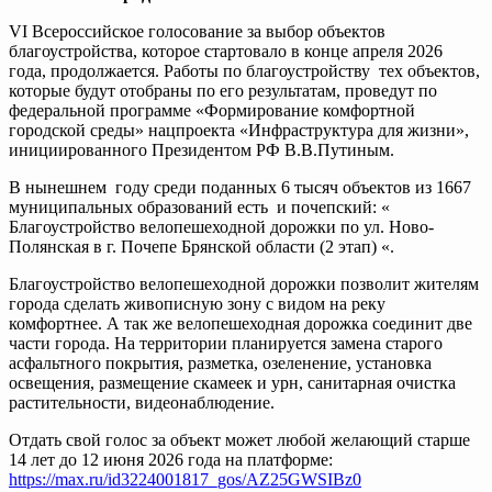
VI Всероссийское голосование за выбор объектов
благоустройства, которое стартовало в конце апреля 2026
года, продолжается. Работы по благоустройству тех объектов,
которые будут отобраны по его результатам, проведут по
федеральной программе «Формирование комфортной
городской среды» нацпроекта «Инфраструктура для жизни»,
инициированного Президентом РФ В.В.Путиным.
В нынешнем году среди поданных 6 тысяч объектов из 1667
муниципальных образований есть и почепский: «
Благоустройство велопешеходной дорожки по ул. Ново-
Полянская в г. Почепе Брянской области (2 этап) «.
Благоустройство велопешеходной дорожки позволит жителям
города сделать живописную зону с видом на реку
комфортнее. А так же велопешеходная дорожка соединит две
части города. На территории планируется замена старого
асфальтного покрытия, разметка, озеленение, установка
освещения, размещение скамеек и урн, санитарная очистка
растительности, видеонаблюдение.
Отдать свой голос за объект может любой желающий старше
14 лет до 12 июня 2026 года на платформе:
https://max.ru/id3224001817_gos/AZ25GWSIBz0