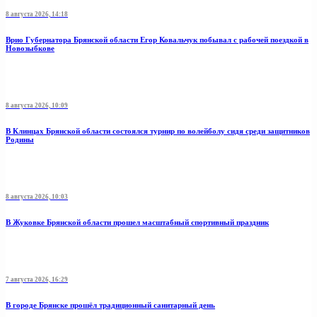
8 августа 2026, 14:18
Врио Губернатора Брянской области Егор Ковальчук побывал с рабочей поездкой в
Новозыбкове
8 августа 2026, 10:09
В Клинцах Брянской области состоялся турнир по волейболу сидя среди защитников
Родины
8 августа 2026, 10:03
В Жуковке Брянской области прошел масштабный спортивный праздник
7 августа 2026, 16:29
В городе Брянске прошёл традиционный санитарный день