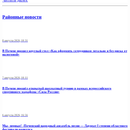
Районные новости
8 августа 2026, 10:31
В Почепе прошел круглый стол «Как оформить сотрудников легально и без риска от
налоговой»
7 августа 2026, 10:11
В Почепе прошёл открытый шахматный турнир в рамках всероссийского
спортивного марафона «Сила России»
6 августа 2026, 16:56
Мы- первые! -Почепский народный ансамбль песни — Лауреат I степени областного
фестиваля-конкурса