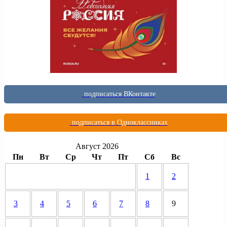
подписаться ВКонтакте
подписаться в Одноклассниках
Август 2026
Пн
Вт
Ср
Чт
Пт
Сб
Вс
1
2
3
4
5
6
7
8
9