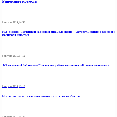
Районные новости
6 августа 2026, 16:56
Мы- первые! -Почепский народный ансамбль песни — Лауреат I степени областного
фестиваля-конкурса
6 августа 2026, 14:12
В Рагозинской библиотеке Почепского района состоялись «Казачьи посиделки»
6 августа 2026, 13:10
Мнение жителей Почепского района о ситуации на Украине