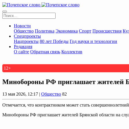
Новости
Общество
Политика
Экономика
Спорт
Происшествия
Ку
Спецпроекты
Нацпроекты
80 лет Победы
Год науки и технологии
Редакция
О сайте
Обратная связь
Коллектив
12+
Минобoроны РФ приглaшaет житeлeй Бр
13 мая 2026, 12:17 |
Общество
82
Отмечается, что контрактником может стать совершеннолетний
Минобoроны РФ приглaшaет житeлeй Брянской области на слу