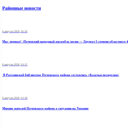
Районные новости
6 августа 2026, 16:56
Мы- первые! -Почепский народный ансамбль песни — Лауреат I степени областного 
6 августа 2026, 14:12
В Рагозинской библиотеке Почепского района состоялись «Казачьи посиделки»
6 августа 2026, 13:10
Мнение жителей Почепского района о ситуации на Украине