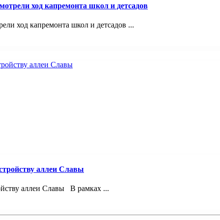
смотрели ход капремонта школ и детсадов
ели ход капремонта школ и детсадов ...
устройству аллеи Славы
йству аллеи Славы В рамках ...