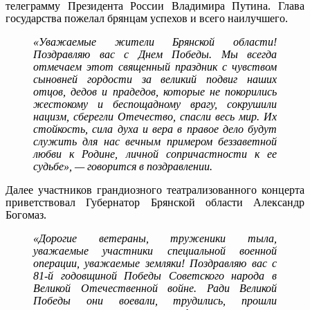
телеграмму Президента России Владимира Путина. Глава
государства пожелал брянцам успехов и всего наилучшего.
«Уважаемые жители Брянской области!
Поздравляю вас с Днем Победы. Мы всегда
отмечаем этот священный праздник с чувством
сыновней гордости за великий подвиг наших
отцов, дедов и прадедов, которые не покорились
жестокому и беспощадному врагу, сокрушили
нацизм, сберегли Отечество, спасли весь мир. Их
стойкость, сила духа и вера в правое дело будут
служить для нас вечным примером беззаветной
любви к Родине, личной сопричастности к ее
судьбе», — говорится в поздравлении.
Далее участников грандиозного театрализованного концерта
приветствовал Губернатор Брянской области Александр
Богомаз.
«Дорогие ветераны, труженики тыла,
уважаемые участники специальной военной
операции, уважаемые земляки! Поздравляю вас с
81-й годовщиной Победы Советского народа в
Великой Отечественной войне. Ради Великой
Победы они воевали, трудились, прошли