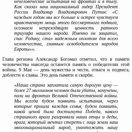
нечеловеческие испытания на фронтах и в тылу.
Как сказал наш национальный лидер Президент
России Владимир Владимирович Путин: «С
каждым годом мы все больше и острее чувствуем
нравственную мощь этого бессмертного подвига,
осознаем непреходящую ценность ратного
триумфа нашего народа. Именно он защитил,
спас Родину, стал надежным оплотом для всего
человечества, главным освободителем народов
Европы»».
Глава региона Александр Богомаз отметил, что в памяти
человечества навсегда останется память о победителях этой
войны. 9 Мая — день мужества и чести, отваги и подвига,
доблести и славы. Это день памяти и скорби.
«Наша страна заплатила самую дорогую цену —
более 27 миллионов человек были убиты, замучены,
пали на фронтах Великой Отечественной войны.
Мы всегда будем помнить испытания, через
которые прошла каждая семья, будем помнить,
какой ценой была достигнута Победа, какого
страшного врага разгромили наши отцы и деды,
врага, который мечтал стереть с лица земли наш
многонациональный народ, уничтожить нашу