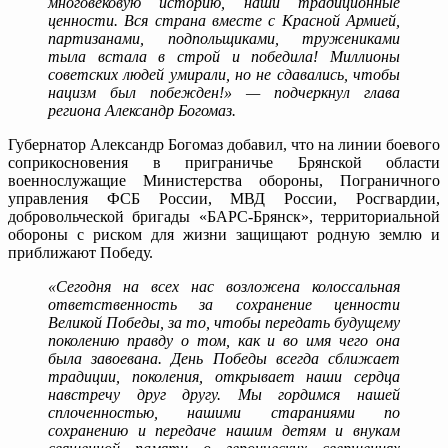
многовековую историю, наши традиционные
ценности. Вся страна вместе с Красной Армией,
партизанами, подпольщиками, тружениками
тыла встала в строй и победила! Миллионы
советских людей умирали, но не сдавались, чтобы
нацизм был побежден!» — подчеркнул глава
региона Александр Богомаз.
Губернатор Александр Богомаз добавил, что на линии боевого
соприкосновения в приграничье Брянской области
военнослужащие Министерства обороны, Пограничного
управления ФСБ России, МВД России, Росгвардии,
добровольческой бригады «БАРС-Брянск», территориальной
обороны с риском для жизни защищают родную землю и
приближают Победу.
«Сегодня на всех нас возложена колоссальная
ответственность за сохранение ценности
Великой Победы, за то, чтобы передать будущему
поколению правду о том, как и во имя чего она
была завоевана. День Победы всегда сближает
традиции, поколения, открывает наши сердца
навстречу друг другу. Мы гордимся нашей
сплоченностью, нашими стараниями по
сохранению и передаче нашим детям и внукам