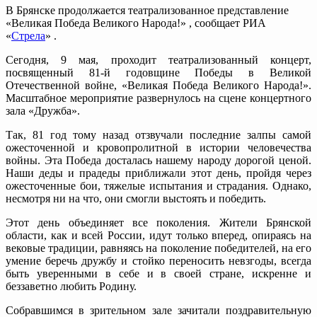
В Брянске продолжается театрализованное представление
«Великая Победа Великого Народа!» , сообщает РИА
«
Стрела
» .
Сегодня, 9 мая, проходит театрализованный концерт,
посвященный 81-й годовщине Победы в Великой
Отечественной войне, «Великая Победа Великого Народа!».
Масштабное мероприятие развернулось на сцене концертного
зала «Дружба».
Так, 81 год тому назад отзвучали последние залпы самой
ожесточенной и кровопролитной в истории человечества
войны. Эта Победа досталась нашему народу дорогой ценой.
Наши деды и прадеды приближали этот день, пройдя через
ожесточенные бои, тяжелые испытания и страдания. Однако,
несмотря ни на что, они смогли выстоять и победить.
Этот день объединяет все поколения. Жители Брянской
области, как и всей России, идут только вперед, опираясь на
вековые традиции, равняясь на поколение победителей, на его
умение беречь дружбу и стойко переносить невзгоды, всегда
быть уверенными в себе и в своей стране, искренне и
беззаветно любить Родину.
Собравшимся в зрительном зале зачитали поздравительную