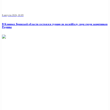
8 августа 2026, 10:09
В Клинцах Брянской области состоялся турнир по волейболу сидя среди защитников
Родины