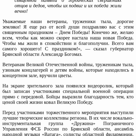
священной памяти о героических свершениях
отцов и дедов, чтобы их подвиг и их победа жили
вечно!
Уважаемые наши ветераны, труженики тыла, дорогие
земляки! Я еще раз от всей души поздравляю вас с этим
священным праздником – Днем Победы! Конечно же, желаю
всем, чтобы как можно скорее настала наша новая Победа.
Чтобы мы жили в спокойствии и благополучии. Всего вам
самого хорошего! С праздником!», — сказал губернатор
Брянской области Александр Богомаз.
Ветеранам Великой Отечественной войны, труженикам тыла,
узникам концлагерей и детям войны, которые находились в
концертном зале, вручили цветы.
На экране зрительного зала появился видеоролик, который
был записан участниками специальной военной операции
прямо с передовой. Бойцы выразили благодарность тем, кто
ценой своей жизни ковал Великую Победу.
Перед участниками торжественного мероприятия выступили
лучшие творческие коллективы региона. В их числе вокально-
инструментальная группа «Дружина» Пограничного
Управления ФСБ России по Брянской области, ансамбль
народной музыки «Ватага», солисты областной филармонии,