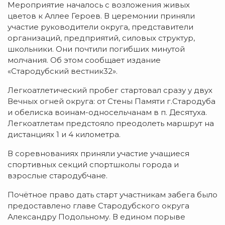
Мероприятие началось с возложения живых
цветов к Аллее Героев. В церемонии приняли
участие руководители округа, представители
организаций, предприятий, силовых структур,
школьники. Они почтили погибших минутой
молчания. Об этом сообщает издание
«Стародубский вестник32».
Легкоатлетический пробег стартовал сразу у двух
Вечных огней округа: от Стены Памяти г.Стародуба
и обелиска воинам-односельчанам в п. Десятуха.
Легкоатлетам предстояло преодолеть маршрут на
дистанциях 1 и 4 километра.
В соревнованиях приняли участие учащиеся
спортивных секций спортшколы города и
взрослые стародубчане.
Почётное право дать старт участникам забега было
предоставлено главе Стародубского округа
Александру Подольному. В едином порыве