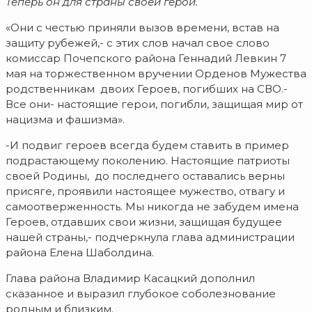
Теперь он для страны своей герой.
«Они с честью приняли вызов времени, встав на
защиту рубежей,- с этих слов начал свое слово
комиссар Почепского района Геннадий Левкин 7
мая на торжественном вручении Орденов Мужества
родственникам двоих Героев, погибших на СВО.-
Все они- настоящие герои, погибли, защищая мир от
нацизма и фашизма».
-И подвиг героев всегда будем ставить в пример
подрастающему поколению. Настоящие патриоты
своей Родины, до последнего оставались верны
присяге, проявили настоящее мужество, отвагу и
самоотверженность. Мы никогда не забудем имена
Героев, отдавших свои жизни, защищая будущее
нашей страны,- подчеркнула глава администрации
района Елена Шаболдина.
Глава района Владимир Касацкий дополнил
сказанное и выразил глубокое соболезнование
родным и близким.