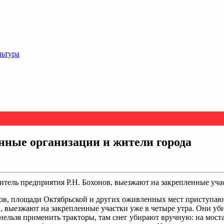
льтура
нные организации и жители города
тель предприятия Р.Н. Бохонов, выезжают на закрепленные учас
аров, площади Октябрьской и других оживленных мест приступа
в, выезжают на закрепленные участки уже в четыре утра. Они уб
 нельзя применить тракторы, там снег убирают вручную: на мост