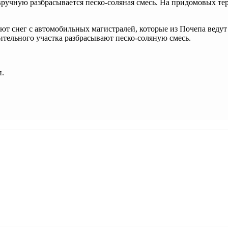
учную разбрасывается песко-соляная смесь. На придомовых терр
т снег с автомобильных магистралей, которые из Почепа ведут
ельного участка разбрасывают песко-соляную смесь.
п.