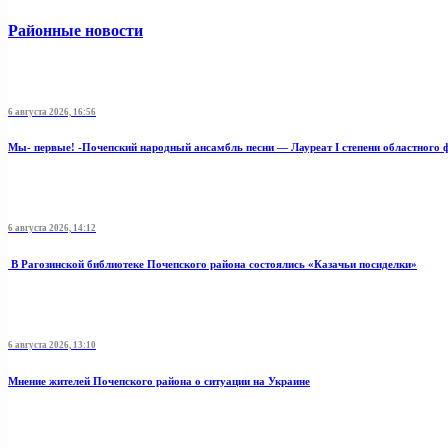
Районные новости
6 августа 2026, 16:56
Мы- первые! -Почепский народный ансамбль песни — Лауреат I степени областного 
6 августа 2026, 14:12
В Рагозинской библиотеке Почепского района состоялись «Казачьи посиделки»
6 августа 2026, 13:10
Мнение жителей Почепского района о ситуации на Украине