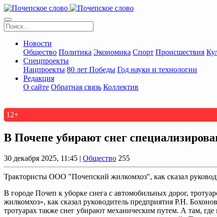
Новости
Общество
Политика
Экономика
Спорт
Происшествия
Ку
Спецпроекты
Нацпроекты
80 лет Победы
Год науки и технологии
Редакция
О сайте
Обратная связь
Коллектив
12+
В Почепе убирают снег специализирова
30 декабря 2025, 11:45 |
Общество
255
Трактористы ООО "Почепский жилкомхоз", как сказал руководи
В городе Почеп к уборке снега с автомобильных дорог, троту
жилкомхоз», как сказал руководитель предприятия Р.Н. Бохоно
тротуарах также снег убирают механическим путем. А там, где