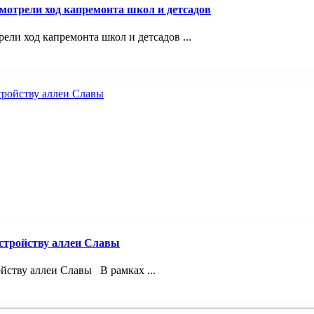
смотрели ход капремонта школ и детсадов
ели ход капремонта школ и детсадов ...
устройству аллеи Славы
йству аллеи Славы В рамках ...