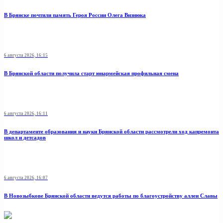
В Брянске почтили память Героя России Олега Визнюка
6 августа 2026, 16:15
В Брянской области получила старт юнармейская профильная смена
6 августа 2026, 16:11
В департаменте образования и науки Брянской области рассмотрели ход капремонта
школ и детсадов
6 августа 2026, 16:07
В Новозыбкове Брянской области ведутся работы по благоустройству аллеи Славы