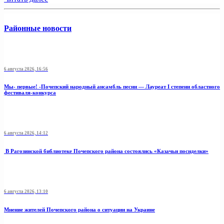
Районные новости
6 августа 2026, 16:56
Мы- первые! -Почепский народный ансамбль песни — Лауреат I степени областного
фестиваля-конкурса
6 августа 2026, 14:12
В Рагозинской библиотеке Почепского района состоялись «Казачьи посиделки»
6 августа 2026, 13:10
Мнение жителей Почепского района о ситуации на Украине