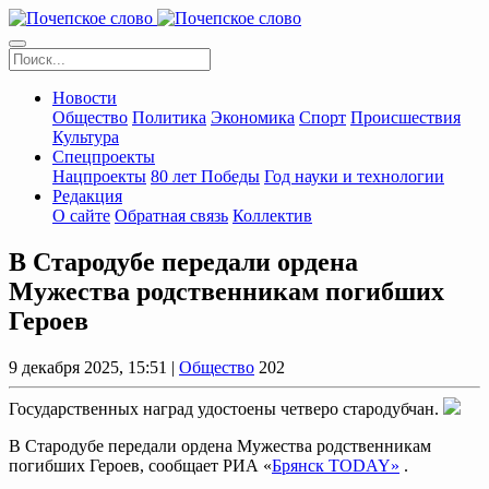
Новости
Общество
Политика
Экономика
Спорт
Происшествия
Культура
Спецпроекты
Нацпроекты
80 лет Победы
Год науки и технологии
Редакция
О сайте
Обратная связь
Коллектив
В Стародубе передали ордена
Мужества родственникам погибших
Героев
9 декабря 2025, 15:51 |
Общество
202
Государственных наград удостоены четверо стародубчан.
В Стародубе передали ордена Мужества родственникам
погибших Героев, сообщает РИА «
Брянск TODAY»
.