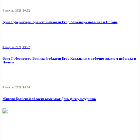
8 августа 2026, 20:02
Врио Губернатора Брянской области Егор Ковальчук побывал в Погаре
8 августа 2026, 19:22
Врио Губернатора Брянской области Егор Ковальчук с рабочим визитом побывал в
Почепе
8 августа 2026, 14:36
Жители Брянской области отмечают День физкультурника