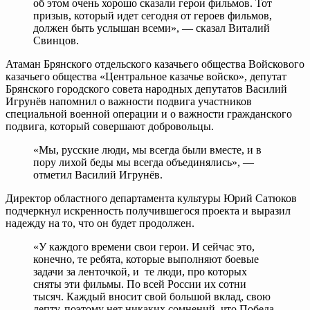
об этом очень хорошо сказали герои фильмов. Тот
призыв, который идет сегодня от героев фильмов,
должен быть услышан всеми», — сказал Виталий
Свинцов.
Атаман Брянского отдельского казачьего общества Войскового
казачьего общества «Центральное казачье войско», депутат
Брянского городского совета народных депутатов Василий
Игрунёв напомнил о важности подвига участников
специальной военной операции и о важности гражданского
подвига, который совершают добровольцы.
«Мы, русские люди, мы всегда были вместе, и в
пору лихой беды мы всегда объединялись», —
отметил Василий Игрунёв.
Директор областного департамента культуры Юрий Сатюков
подчеркнул искренность получившегося проекта и выразил
надежду на то, что он будет продолжен.
«У каждого времени свои герои. И сейчас это,
конечно, те ребята, которые выполняют боевые
задачи за ленточкой, и те люди, про которых
сняты эти фильмы. По всей России их сотни
тысяч. Каждый вносит свой большой вклад, свою
лепту, поэтому нет никаких сомнений, что Победа