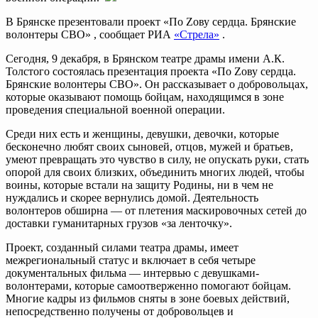
В Брянске презентовали проект «По Zову сердца. Брянские
волонтеры СВО» , сообщает РИА
«Стрела»
.
Сегодня, 9 декабря, в Брянском театре драмы имени А.К.
Толстого состоялась презентация проекта «По Zову сердца.
Брянские волонтеры СВО». Он рассказывает о добровольцах,
которые оказывают помощь бойцам, находящимся в зоне
проведения специальной военной операции.
Среди них есть и женщины, девушки, девочки, которые
бесконечно любят своих сыновей, отцов, мужей и братьев,
умеют превращать это чувство в силу, не опускать руки, стать
опорой для своих близких, объединить многих людей, чтобы
воины, которые встали на защиту Родины, ни в чем не
нуждались и скорее вернулись домой. Деятельность
волонтеров обширна — от плетения маскировочных сетей до
доставки гуманитарных грузов «за ленточку».
Проект, созданный силами театра драмы, имеет
межрегиональный статус и включает в себя четыре
документальных фильма — интервью с девушками-
волонтерами, которые самоотверженно помогают бойцам.
Многие кадры из фильмов сняты в зоне боевых действий,
непосредственно получены от добровольцев и