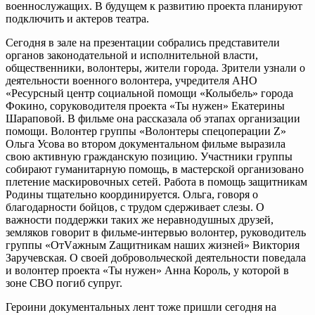
военнослужащих. В будущем к развитию проекта планируют
подключить и актеров театра.
Сегодня в зале на презентации собрались представители
органов законодательной и исполнительной власти,
общественники, волонтеры, жители города. Зрители узнали о
деятельности военного волонтера, учредителя АНО
«Ресурсный центр социальной помощи «Колыбель» города
Фокино, соруководителя проекта «Ты нужен» Екатерины
Шараповой. В фильме она рассказала об этапах организации
помощи. Волонтер группы «Волонтеры спецоперации Z»
Ольга Усова во втором документальном фильме выразила
свою активную гражданскую позицию. Участники группы
собирают гуманитарную помощь, в мастерской организовано
плетение маскировочных сетей. Работа в помощь защитникам
Родины тщательно координируется. Ольга, говоря о
благодарности бойцов, с трудом сдерживает слезы. О
важности поддержки таких же неравнодушных друзей,
земляков говорит в фильме-интервью волонтер, руководитель
группы «ОтVажным Zащитникам наших жизней» Виктория
Заручевская. О своей добровольческой деятельности поведала
и волонтер проекта «Ты нужен» Анна Король, у которой в
зоне СВО погиб супруг.
Героини документальных лент тоже пришли сегодня на