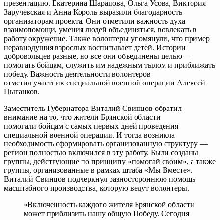
презентацию. Екатерина Шарапова, Ольга Усова, Виктория
Заручевская и Анна Король выразили благодарность
организаторам проекта. Они отметили важность духа
взаимопомощи, умения людей объединяться, вовлекать в
работу окружение. Также волонтеры упомянули, что пример
неравнодушия взрослых воспитывает детей. Истории
добровольцев разные, но все они объединены целью —
помогать бойцам, служить им надежным тылом и приближать
победу. Важность деятельности волонтеров
отметил участник специальной военной операции Алексей
Цыганков.
Заместитель Губернатора Виталий Свинцов обратил
внимание на то, что жители Брянской области
помогали бойцам с самых первых дней проведения
специальной военной операции. И тогда возникла
необходимость сформировать организованную структуру —
регион полностью включился в эту работу. Были созданы
группы, действующие по принципу «помогай своим», а также
группы, организованные в рамках штаба «Мы Вместе».
Виталий Свинцов подчеркнул разностороннюю помощь
масштабного производства, которую ведут волонтеры.
«Включенность каждого жителя Брянской области
может приблизить нашу общую Победу. Сегодня