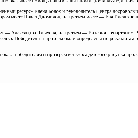
янно оказывает помощь нашим защитникам, доставляя гуманита
енный ресурс» Елена Болох и руководитель Центра добровольч
втором месте Павел Диомидов, на третьем месте — Ева Емельяне
ом — Александра Чмыхова, на третьем — Валерия Ненартонис. В 
еенко. Победители и призеры были определены по результатам 
 показа победителям и призерам конкурса детского рисунка про