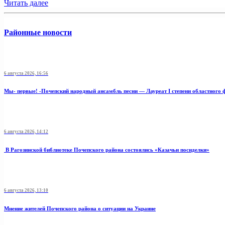
Читать далее
Районные новости
6 августа 2026, 16:56
Мы- первые! -Почепский народный ансамбль песни — Лауреат I степени областного 
6 августа 2026, 14:12
В Рагозинской библиотеке Почепского района состоялись «Казачьи посиделки»
6 августа 2026, 13:10
Мнение жителей Почепского района о ситуации на Украине