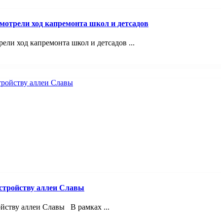
смотрели ход капремонта школ и детсадов
ели ход капремонта школ и детсадов ...
устройству аллеи Славы
йству аллеи Славы В рамках ...