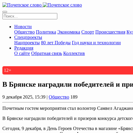
Новости
Общество
Политика
Экономика
Спорт
Происшествия
Ку
Спецпроекты
Нацпроекты
80 лет Победы
Год науки и технологии
Редакция
О сайте
Обратная связь
Коллектив
12+
В Брянске наградили победителей и пр
9 декабря 2025, 15:39 |
Общество
189
Почетным гостем мероприятия стал волонтер Самвел Агаджан
В Брянске наградили победителей и призеров конкурса детско
Сегодня, 9 декабря, в День Героев Отечества в магазине «Бря