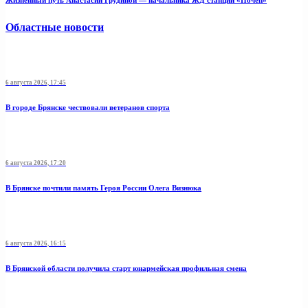
Жизненный путь Анастасии Грудиной — начальника ЖД станции «Почеп»
Областные новости
6 августа 2026, 17:45
В городе Брянске чествовали ветеранов спорта
6 августа 2026, 17:20
В Брянске почтили память Героя России Олега Визнюка
6 августа 2026, 16:15
В Брянской области получила старт юнармейская профильная смена