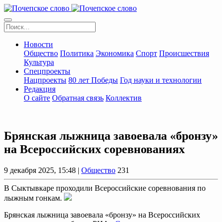
Новости
Общество
Политика
Экономика
Спорт
Происшествия
Культура
Спецпроекты
Нацпроекты
80 лет Победы
Год науки и технологии
Редакция
О сайте
Обратная связь
Коллектив
Брянская лыжница завоевала «бронзу»
на Всероссийских соревнованиях
9 декабря 2025, 15:48 |
Общество
231
В Сыктывкаре проходили Всероссийские соревнования по
лыжным гонкам.
Брянская лыжница завоевала «бронзу» на Всероссийских