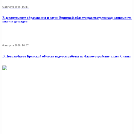
6 августа 2026, 16:11
В департаменте образования и науки Брянской области рассмотрели ход капремонта
школ и детсадов
6 августа 2026, 16:07
В Новозыбкове Брянской области ведутся работы по благоустройству аллеи Славы