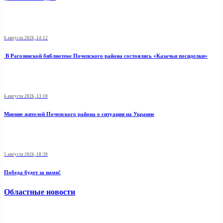
6 августа 2026, 14:12
В Рагозинской библиотеке Почепского района состоялись «Казачьи посиделки»
6 августа 2026, 13:10
Мнение жителей Почепского района о ситуации на Украине
5 августа 2026, 18:30
Победа будет за нами!
Областные новости