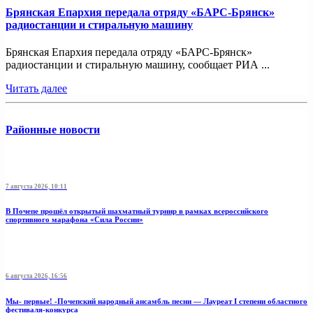
Брянская Епархия передала отряду «БАРС-Брянск»
радиостанции и стиральную машину
Брянская Епархия передала отряду «БАРС-Брянск»
радиостанции и стиральную машину, сообщает РИА ...
Читать далее
Районные новости
7 августа 2026, 10:11
В Почепе прошёл открытый шахматный турнир в рамках всероссийского
спортивного марафона «Сила России»
6 августа 2026, 16:56
Мы- первые! -Почепский народный ансамбль песни — Лауреат I степени областного
фестиваля-конкурса