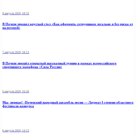
8 августа 2026, 10:31
В Почепе прошел круглый стол «Как оформить сотрудников легально и без риска от
налоговой»
7 августа 2026, 10:11
В Почепе прошёл открытый шахматный турнир в рамках всероссийского
спортивного марафона «Сила России»
6 августа 2026, 16:56
Мы- первые! -Почепский народный ансамбль песни — Лауреат I степени областного
фестиваля-конкурса
6 августа 2026, 14:12