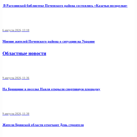
В Рагозинской библиотеке Почепского района состоялись «Казачьи посиделки»
6 августа 2026, 13:10
Мнение жителей Почепского района о ситуации на Украине
Областные новости
9 августа 2026, 11:36
На Брянщине в поселке Навля открыли спортивную площадку
9 августа 2026, 11:30
Жители Брянской области отмечают День строителя