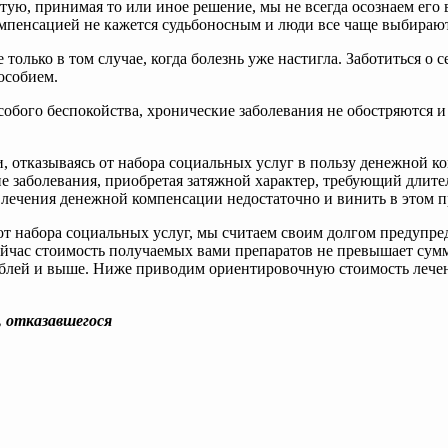
стую, принимая то или иное решение, мы не всегда осознаем его
мпенсацией не кажется судьбоносным и люди все чаще выбирают
только в том случае, когда болезнь уже настигла. Заботиться о 
особием.
особого беспокойства, хронические заболевания не обостряются и
 отказываясь от набора социальных услуг в пользу денежной ко
ие заболевания, приобретая затяжной характер, требующий длит
 лечения денежной компенсации недостаточно и винить в этом пр
т набора социальных услуг, мы считаем своим долгом предупреди
ейчас стоимость получаемых вами препаратов не превышает сум
блей и выше. Ниже приводим ориентировочную стоимость лечения
, отказавшегося