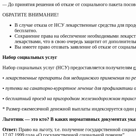
—
До принятия решения об отказе от социального пакета посов
ОБРАТИТЕ ВНИМАНИЕ!
В случае отказа от НСУ лекарственные средства для прод
бесплатно.
Сохранение права на обеспечение необходимыми лекарс
лекарствами, что в свою очередь защитит от дополнитель
Вы имеете право отозвать заявление об отказе от социаль
Набор социальных услуг
Набор социальных услуг (НСУ) предоставляется получателям
е
•
лекарственные препараты для медицинского применения по ре
•
путевки на санаторно-курортное лечение для профилактики о
•
бесплатный проезд на пригородном железнодорожном трансп
* Размер ежемесячной денежной выплаты индексируется один ра
Льготник — это кто? В каких нормативных документах ука
Ответ:
Право на льготу, т.е. получение государственной со
17.07.1999 года «О государственной социальной помощи”.