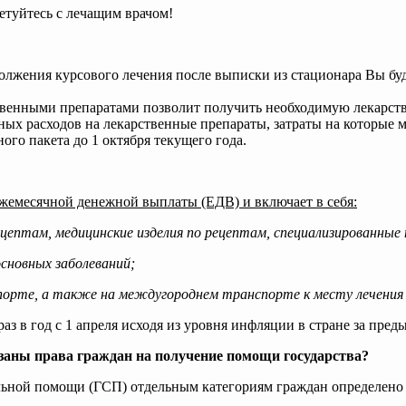
етуйтесь с лечащим врачом!
олжения курсового лечения после выписки из стационара Вы буде
твенными препаратами позволит получить необходимую лекарств
ных расходов на лекарственные препараты, затраты на которые м
ного пакета до 1 октября текущего года.
жемесячной денежной выплаты (ЕДВ) и включает в себя:
цептам, медицинские изделия по рецептам, специализированные 
сновных заболеваний;
орте, а также на междугороднем транспорте к месту лечения 
з в год с 1 апреля исходя из уровня инфляции в стране за пред
заны права граждан на получение помощи государства?
циальной помощи (ГСП) отдельным категориям граждан определе