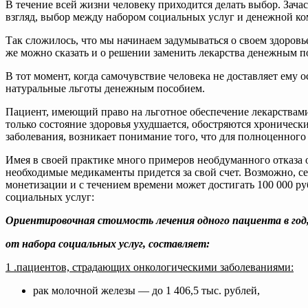
В течение всей жизни человеку приходится делать выбор. Зача
взгляд, выбор между набором социальных услуг и денежной ко
Так сложилось, что мы начинаем задумываться о своем здоровье 
же можно сказать и о решении заменить лекарства денежным п
В тот момент, когда самочувствие человека не доставляет ему 
натуральные льготы денежным пособием.
Пациент, имеющий право на льготное обеспечение лекарствами,
только состояние здоровья ухудшается, обостряются хроническ
заболевания, возникает понимание того, что для полноценного
Имея в своей практике много примеров необдуманного отказа о
необходимые медикаменты придется за свой счет. Возможно, с
монетизации и с течением времени может достигать 100 000 ру
социальных услуг:
Ориентировочная стоимость лечения одного пациента в год
от набора социальных услуг, составляет:
1 .пациентов, страдающих онкологическими заболеваниями:
рак молочной железы — до 1 406,5 тыс. рублей,