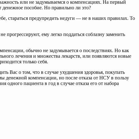
 важность или не задумываемся о компенсациях. На первый
 денежное пособие. Но правильно ли это?
себе, стараться предупредить недуги — не в наших правилах. То
 не прогрессируют, ему легко поддаться соблазну заменить
мпенсации, обычно не задумывается о последствиях. Но как
ельного лечения и множества лекарств, или появляются новые
иходится только себя.
ть Вас о том, что в случае ухудшения здоровья, покупать
мы денежной компенсации, но после отказа от НСУ в пользу
 одного пациента в год в случае отказа его от набора