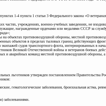
пунктах 1-4 пункта 1 статьи 3 Федерального закона «О ветеранах
 частях, учреждениях, военно-учебных заведениях, не входивш
ослужащие, награжденные орденами или медалями СССР за служб
рада»;
ы на объектах противовоздушной обороны, местной противовоз
военных объектов в пределах тыловых границ действующих фро
ы экипажей судов транспортного флота, интернированных в нача
стников Великой Отечественной войны и ветеранов боевых дейс
овых и аварийных команд местной противовоздушной обороны, а
льных льготников утвержден постановлением Правительства Рос
ников:
ские, гематологические заболевания, бронхиальная астма, ревма
) заболеваниями.