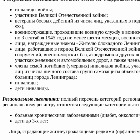
инвалиды войны;
участники Великой Отечественной войны;
ветераны боевых действий из числа лиц, указанных в под
ФЗ);
военнослужащие, проходившие военную службу в воинских
по 3 сентября 1945 года не менее шести месяцев, военн
лица, награжденные знаком «Жителю блокадного Ленинг
лица, работавшие в период Великой Отечественной войн
сооружений, военно-морских баз, аэродромов и других 
участках железных и автомобильных дорог, а также член
члены семей погибших (умерших) инвалидов войны, уча
лиц из числа личного состава групп самозащиты объект
больниц города Ленинграда;
инвалиды;
дети-инвалиды.
Региональные льготники:
полный перечень категорий региона
региональному регистру относятся следующие категории льгот
больные хроническими заболеваниями (диабет, онкологиче
дети до 3-х лет;
— Лица, страдающие жизнеугрожающими редкими (орфанными