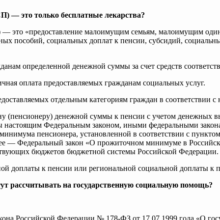
П) — это только бесплатные лекарства?
та) — это «предоставление малоимущим семьям, малоимущим од
ных пособий, социальных доплат к пенсии, субсидий, социальн
жданам определенной денежной суммы за счет средств соответ
чная оплата предоставляемых гражданам социальных услуг.
едоставляемых отдельным категориям граждан в соответствии с
у (пенсионеру) денежной суммы к пенсии с учетом денежных в
ны настоящим Федеральным законом, иными федеральными зако
инимума пенсионера, установленной в соответствии с пунктом 4 
е — Федеральный закон «О прожиточном минимуме в Российско
етствующих бюджетов бюджетной системы Российской Федерации.
ной доплаты к пенсии или региональной социальной доплаты к 
гут рассчитывать на государственную социальную помощь?
акона Российской Федерации № 178-ФЗ от 17.07.1999 года «О го