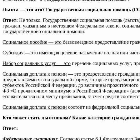
Льгота — это что? Государственная социальная помощь (ГС
Ответ:
Не только. Государственная социальная помощь (льго
граждан, указанным в настоящем Федеральном законе, социаль
государственной социальной помощи:
Социальное пособие — это
безвозмездное предоставление гра
Субсидия — это
имеющая целевое назначение полная или части
Набор социальных услуг — это
перечень социальных услуг, пр
Социальная доплата к пенсии — это
предоставление гражданин
предоставляемых в натуральной форме, которые предусмотре
субъектов Российской Федерации, до величины прожиточного м
ФЗ «О прожиточном минимуме в Российской Федерации» (дале
его жительства или месту пребывания, за счет средств соотв
Социальная доплата к пенсии
состоит из федеральной социаль
Кто может стать льготником? Какие категории граждан мо
Ответ:
Федеральные льготники:
Согласно статье 6.1 Федерального З