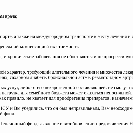
м врача;
рте, а также на междугородном транспорте к месту лечения и 
денежной компенсацией их стоимости.
ва, и хронические заболевания не обостряются и не прогрессиру
жной характер, требующий длительного лечения и множества лек
иях, сахарном диабете, бронхиальной астме, ревматоидном артри
ых услуг, либо от его лекарственной составляющей, не смогут п
я нагрузка для семейного бюджета может оказаться непосильной.
как правило, не хватает для приобретения препаратов, назначае
НСУ и Вы убедились, что он был неправильным, Вам необходимо
й фонд.
 в Пенсионный фонд заявление о возобновлении предоставления 