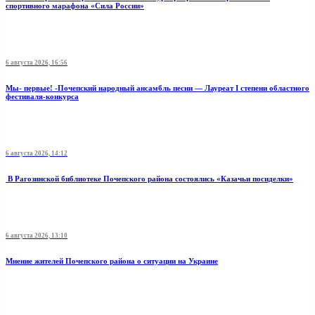
спортивного марафона «Сила России»
6 августа 2026, 16:56
Мы- первые! -Почепский народный ансамбль песни — Лауреат I степени областного
фестиваля-конкурса
6 августа 2026, 14:12
В Рагозинской библиотеке Почепского района состоялись «Казачьи посиделки»
6 августа 2026, 13:10
Мнение жителей Почепского района о ситуации на Украине