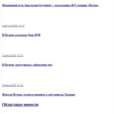
Жизненный путь Анастасии Грудиной — начальника ЖД станции «Почеп»
3 августа 2026, 11:37
В Почепе отметили День ВДВ
31 июля 2026, 13:33
В Почепе «воздушкам» обновляют вид
29 июля 2026, 17:36
Жители Почепа делятся мнением о ситуации на Украине
Областные новости