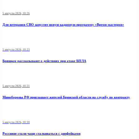
5 августа 2026, 18:26
Для ветеранов СВО запустят новую кадровую программу «Время мастеров»
5 августа 2026, 18:23
Брянцам рассказывают о действиях при атаке БПЛА
5 августа 2026, 18:21
Минобoроны РФ приглaшaет житeлeй Брянской области на службу по контракту
5 августа 2026, 18:18
Россияне стали чаще сталкиваться с дипфейками