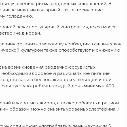
ови, учащению ритма сердечных сокращений. В
м числе никотин и угарный газ, вытесняющие
му голоданию.
еваний лежит регулярный контроль индекса массы
естерина в крови.
рования организма человеку необходима физическая
зической культурой также способствуют и снижению
ска возникновения сердечно-сосудистых
е необходимо здоровое и рациональное питание.
о содержанию белков, жиров и углеводов и при
 советует употреблять каждый день минимум 400
лий и животных жиров, а также добавить в рацион
аким образом можно снизить уровень холестерина и
этому соли можно употреблять в день максимум 5