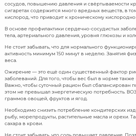
сосудов, повышению давления и свёртываемости кр
сигаретах содержится много вредных веществ, в то
кислород, что приводит к хроническому кислородно
В основе профилактики сердечно-сосудистых забол
тела, артериального давления, уровня глюкозы и хол
Не стоит забывать, что для нормального функциони
активность минимум 150 минут в неделю. Занятия фи
веса.
Ожирение — это ещё один существенный фактор ри
заболеваний. Для того, чтобы вес был в норме такж
Важно, чтобы суточный рацион был сбалансирован п
этом не превышал энергетическую потребность. ВОЗ
граммов овощей, фруктов и ягод.
Необходимо снизить потребление кондитерских изде
рыбу, морепродукты, растительные масла и орехи. Т
сахара в крови.
Не стоит забывать, что соль повышает давление. По