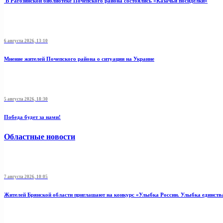
В Рагозинской библиотеке Почепского района состоялись «Казачьи посиделки»
6 августа 2026, 13:10
Мнение жителей Почепского района о ситуации на Украине
5 августа 2026, 18:30
Победа будет за нами!
Областные новости
7 августа 2026, 10:05
Жителей Брянской области приглашают на конкурс «Улыбка России. Улыбка единств