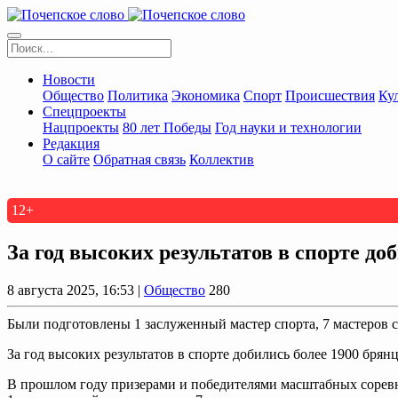
Новости
Общество
Политика
Экономика
Спорт
Происшествия
Ку
Спецпроекты
Нацпроекты
80 лет Победы
Год науки и технологии
Редакция
О сайте
Обратная связь
Коллектив
12+
За год высоких результатов в спорте до
8 августа 2025, 16:53 |
Общество
280
Были подготовлены 1 заслуженный мастер спорта, 7 мастеров с
За год высоких результатов в спорте добились более 1900 брян
В прошлом году призерами и победителями масштабных соревн