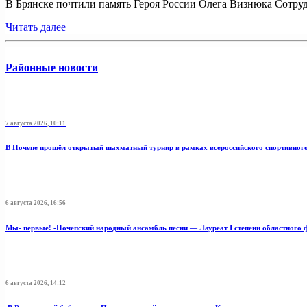
В Брянске почтили память Героя России Олега Визнюка Сотруд
Читать далее
Районные новости
7 августа 2026, 10:11
В Почепе прошёл открытый шахматный турнир в рамках всероссийского спортивног
6 августа 2026, 16:56
Мы- первые! -Почепский народный ансамбль песни — Лауреат I степени областного 
6 августа 2026, 14:12