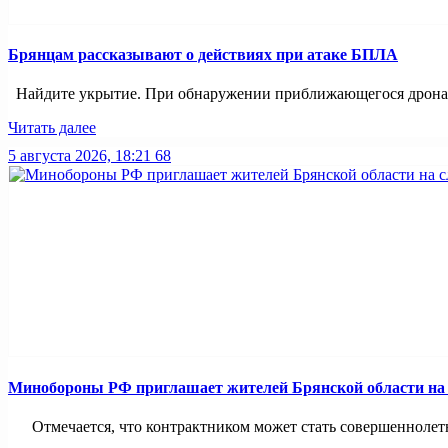
Брянцам рассказывают о действиях при атаке БПЛА
Найдите укрытие. При обнаружении приближающегося дрона и
Читать далее
5 августа 2026, 18:21
68
Минобoроны РФ приглaшaет житeлeй Брянской области на 
Отмечается, что контрактником может стать совершеннолетни