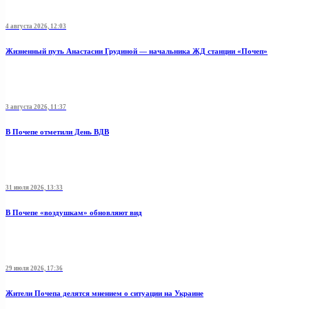
4 августа 2026, 12:03
Жизненный путь Анастасии Грудиной — начальника ЖД станции «Почеп»
3 августа 2026, 11:37
В Почепе отметили День ВДВ
31 июля 2026, 13:33
В Почепе «воздушкам» обновляют вид
29 июля 2026, 17:36
Жители Почепа делятся мнением о ситуации на Украине