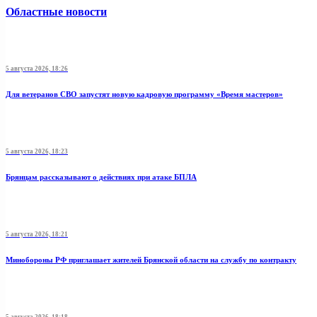
Областные новости
5 августа 2026, 18:26
Для ветеранов СВО запустят новую кадровую программу «Время мастеров»
5 августа 2026, 18:23
Брянцам рассказывают о действиях при атаке БПЛА
5 августа 2026, 18:21
Минобoроны РФ приглaшaет житeлeй Брянской области на службу по контракту