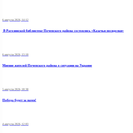
6 августа 2026, 14:12
В Рагозинской библиотеке Почепского района состоялись «Казачьи посиделки»
6 августа 2026, 13:10
Мнение жителей Почепского района о ситуации на Украине
5 августа 2026, 18:30
Победа будет за нами!
4 августа 2026, 12:03