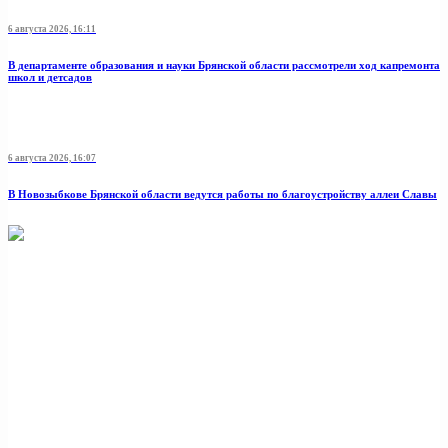
6 августа 2026, 16:11
В департаменте образования и науки Брянской области рассмотрели ход капремонта
школ и детсадов
6 августа 2026, 16:07
В Новозыбкове Брянской области ведутся работы по благоустройству аллеи Славы