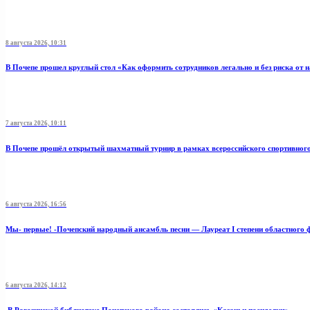
8 августа 2026, 10:31
В Почепе прошел круглый стол «Как оформить сотрудников легально и без риска от 
7 августа 2026, 10:11
В Почепе прошёл открытый шахматный турнир в рамках всероссийского спортивног
6 августа 2026, 16:56
Мы- первые! -Почепский народный ансамбль песни — Лауреат I степени областного 
6 августа 2026, 14:12