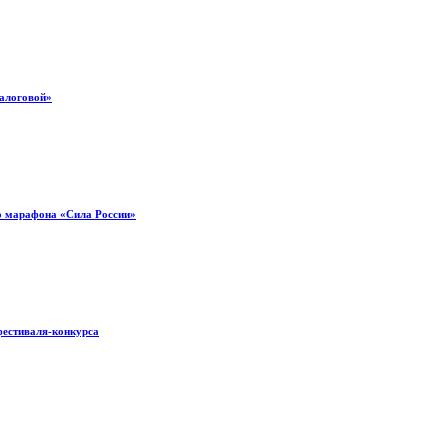
налоговой»
о марафона «Сила России»
фестиваля-конкурса