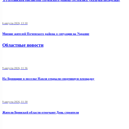
В Рагозинской библиотеке Почепского района состоялись «Казачьи посиделки»
6 августа 2026, 13:10
Мнение жителей Почепского района о ситуации на Украине
Областные новости
9 августа 2026, 11:36
На Брянщине в поселке Навля открыли спортивную площадку
9 августа 2026, 11:30
Жители Брянской области отмечают День строителя