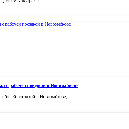
ает РИА «Стрела» . ...
ал с рабочей поездкой в Новозыбкове
абочей поездкой в Новозыбкове, ...