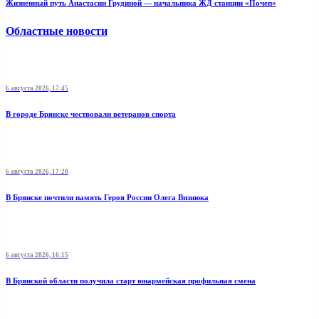
Жизненный путь Анастасии Грудиной — начальника ЖД станции «Почеп»
Областные новости
6 августа 2026, 17:45
В городе Брянске чествовали ветеранов спорта
6 августа 2026, 17:20
В Брянске почтили память Героя России Олега Визнюка
6 августа 2026, 16:15
В Брянской области получила старт юнармейская профильная смена