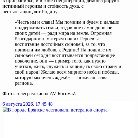
в приграничье, и в зоне спецоперации, демонстрируют
истинный героизм и стойкость духа, с
честью защищают Родину.
«Честь им и слава! Мы помним и будем и дальше
поддерживать семьи, отдавшие самое дорогое —
своих детей — ради мира на земле. Огромная
благодарность матерям наших Героев за
воспитание достойных сыновей, за то, что
привили им любовь к Родине! На подвиге их
сыновей сегодня воспитывается подрастающее
поколение, они — пример того, как нужно
учиться, жить, служить и защищать свою страну и
свой народ! Желаю всем мирного неба и победы,
которую мы очень ждем!» — пожелал глава
региона.
Фото: телеграм-канал AV БогомаZ
6 августа 2026, 17:45
48