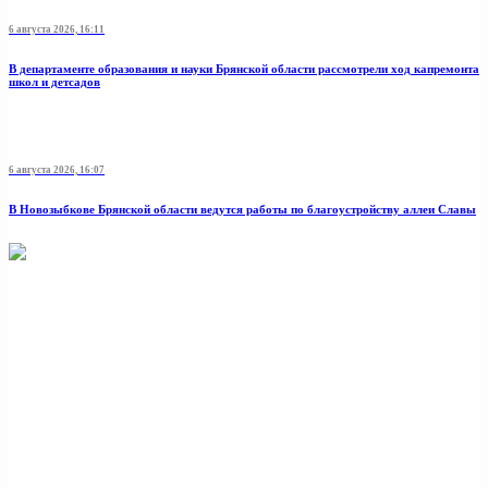
6 августа 2026, 16:11
В департаменте образования и науки Брянской области рассмотрели ход капремонта
школ и детсадов
6 августа 2026, 16:07
В Новозыбкове Брянской области ведутся работы по благоустройству аллеи Славы