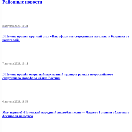
Районные новости
8 августа 2026, 10:31
В Почепе прошел круглый стол «Как оформить сотрудников легально и без риска от
налоговой»
7 августа 2026, 10:11
В Почепе прошёл открытый шахматный турнир в рамках всероссийского
спортивного марафона «Сила России»
6 августа 2026, 16:56
Мы- первые! -Почепский народный ансамбль песни — Лауреат I степени областного
фестиваля-конкурса