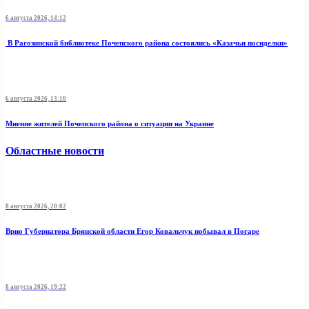
6 августа 2026, 14:12
В Рагозинской библиотеке Почепского района состоялись «Казачьи посиделки»
6 августа 2026, 13:10
Мнение жителей Почепского района о ситуации на Украине
Областные новости
8 августа 2026, 20:02
Врио Губернатора Брянской области Егор Ковальчук побывал в Погаре
8 августа 2026, 19:22