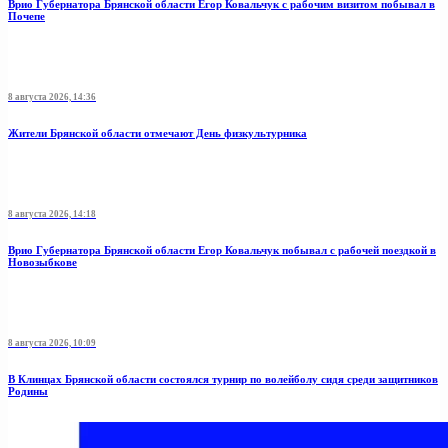
Врио Губернатора Брянской области Егор Ковальчук с рабочим визитом побывал в
Почепе
8 августа 2026, 14:36
Жители Брянской области отмечают День физкультурника
8 августа 2026, 14:18
Врио Губернатора Брянской области Егор Ковальчук побывал с рабочей поездкой в
Новозыбкове
8 августа 2026, 10:09
В Клинцах Брянской области состоялся турнир по волейболу сидя среди защитников
Родины