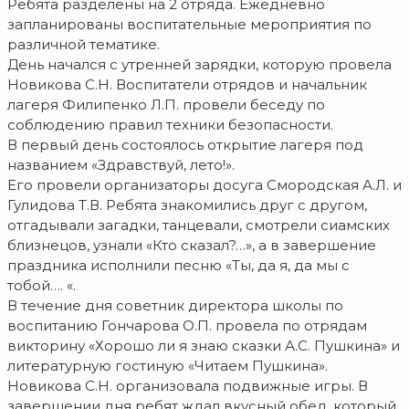
Ребята разделены на 2 отряда. Ежедневно
запланированы воспитательные мероприятия по
различной тематике.
День начался с утренней зарядки, которую провела
Новикова С.Н. Воспитатели отрядов и начальник
лагеря Филипенко Л.П. провели беседу по
соблюдению правил техники безопасности.
В первый день состоялось открытие лагеря под
названием «Здравствуй, лето!».
Его провели организаторы досуга Смородская А.Л. и
Гулидова Т.В. Ребята знакомились друг с другом,
отгадывали загадки, танцевали, смотрели сиамских
близнецов, узнали «Кто сказал?…», а в завершение
праздника исполнили песню «Ты, да я, да мы с
тобой…. «.
В течение дня советник директора школы по
воспитанию Гончарова О.П. провела по отрядам
викторину «Хорошо ли я знаю сказки А.С. Пушкина» и
литературную гостиную «Читаем Пушкина».
Новикова С.Н. организовала подвижные игры. В
завершении дня ребят ждал вкусный обед, который