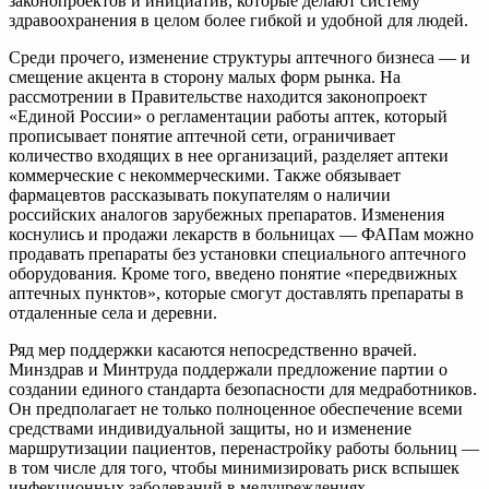
законопроектов и инициатив, которые делают систему
здравоохранения в целом более гибкой и удобной для людей.
Среди прочего, изменение структуры аптечного бизнеса — и
смещение акцента в сторону малых форм рынка. На
рассмотрении в Правительстве находится законопроект
«Единой России» о регламентации работы аптек, который
прописывает понятие аптечной сети, ограничивает
количество входящих в нее организаций, разделяет аптеки
коммерческие с некоммерческими. Также обязывает
фармацевтов рассказывать покупателям о наличии
российских аналогов зарубежных препаратов. Изменения
коснулись и продажи лекарств в больницах — ФАПам можно
продавать препараты без установки специального аптечного
оборудования. Кроме того, введено понятие «передвижных
аптечных пунктов», которые смогут доставлять препараты в
отдаленные села и деревни.
Ряд мер поддержки касаются непосредственно врачей.
Минздрав и Минтруда поддержали предложение партии о
создании единого стандарта безопасности для медработников.
Он предполагает не только полноценное обеспечение всеми
средствами индивидуальной защиты, но и изменение
маршрутизации пациентов, перенастройку работы больниц —
в том числе для того, чтобы минимизировать риск вспышек
инфекционных заболеваний в медучреждениях.